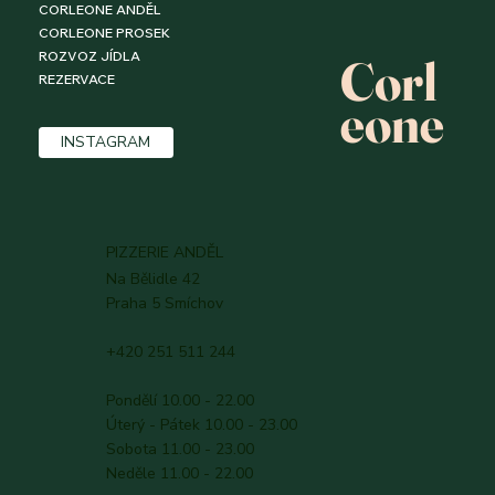
CORLEONE ANDĚL
CORLEONE PROSEK
ROZVOZ JÍDLA
Corl
REZERVACE
eone
INSTAGRAM
PIZZERIE ANDĚL
Na Bělidle 42
Praha 5 Smíchov
+420 251 511 244
Pondělí 10.00 - 22.00
Úterý - Pátek 10.00 - 23.00
Sobota 11.00 - 23.00
Neděle 11.00 - 22.00