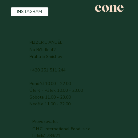
CORLEONE ANDĚL
CORLEONE PROSEK
ROZVOZ JÍDLA
Corl
REZERVACE
eone
INSTAGRAM
PIZZERIE ANDĚL
Na Bělidle 42
Praha 5 Smíchov
+420 251 511 244
Pondělí 10.00 - 22.00
Úterý - Pátek 10.00 - 23.00
Sobota 11.00 - 23.00