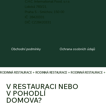
C.H.C. International Food, s.r.o.
Lidická 783/21,
Praha 5 - Smíchov, 150 00
IČ: 28420331
DIČ: CZ28420331
Obchodní podmínky
Ochrana osobních údajů
RODINNÁ RESTAURACE
V RESTAURACI NEBO
V POHODLÍ
DOMOVA?