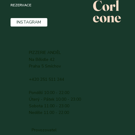
Corl
REZERVACE
eone
INSTAGRAM
PIZZERIE ANDĚL
Na Bělidle 42
Praha 5 Smíchov
+420 251 511 244
Pondělí 10.00 - 22.00
Úterý - Pátek 10.00 - 23.00
Sobota 11.00 - 23.00
Neděle 11.00 - 22.00
Provozovatel