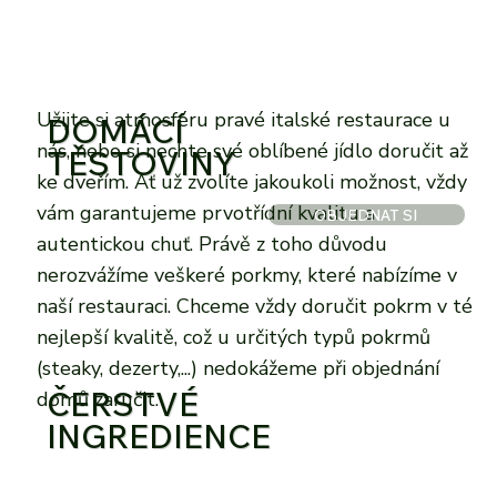
Užijte si atmosféru pravé italské restaurace u
DOMÁCÍ
nás, nebo si nechte své oblíbené jídlo doručit až
TĚSTOVINY
ke dveřím. Ať už zvolíte jakoukoli možnost, vždy
vám garantujeme prvotřídní kvalitu a
OBJEDNAT SI
autentickou chuť. Právě z toho důvodu
nerozvážíme veškeré porkmy, které nabízíme v
naší restauraci. Chceme vždy doručit pokrm v té
nejlepší kvalitě, což u určitých typů pokrmů
(steaky, dezerty,...) nedokážeme při objednání
ČERSTVÉ
domů zaručit.
INGREDIENCE