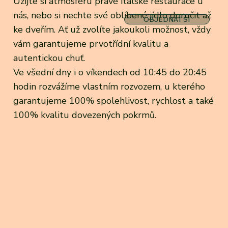
Užijte si atmosféru pravé italské restaurace u
nás, nebo si nechte své oblíbené jídlo doručit až
OBJEDNAT SI
ke dveřím. Ať už zvolíte jakoukoli možnost, vždy
vám garantujeme prvotřídní kvalitu a
autentickou chuť.
Ve všední dny i o víkendech od 10:45 do 20:45
hodin rozvážíme vlastním rozvozem, u kterého
garantujeme 100% spolehlivost, rychlost a také
100% kvalitu dovezených pokrmů.