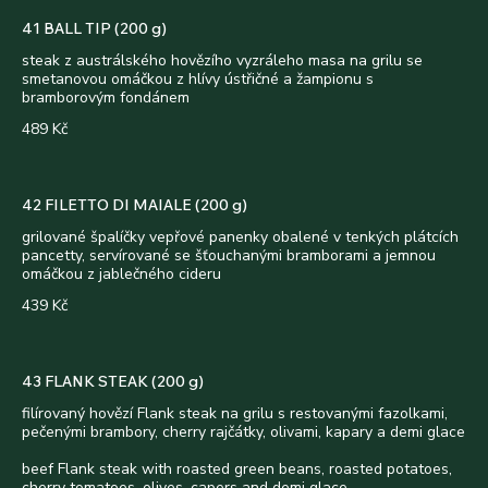
41 BALL TIP (200 g)
steak z austrálského hovězího vyzráleho masa na grilu se
smetanovou omáčkou z hlívy ústřičné a žampionu s
bramborovým fondánem
489 Kč
42 FILETTO DI MAIALE (200 g)
grilované špalíčky vepřové panenky obalené v tenkých plátcích
pancetty, servírované se šťouchanými bramborami a jemnou
omáčkou z jablečného cideru
439 Kč
43 FLANK STEAK (200 g)
filírovaný hovězí Flank steak na grilu s restovanými fazolkami,
pečenými brambory, cherry rajčátky, olivami, kapary a demi glace
beef Flank steak with roasted green beans, roasted potatoes,
cherry tomatoes, olives, capers and demi glace