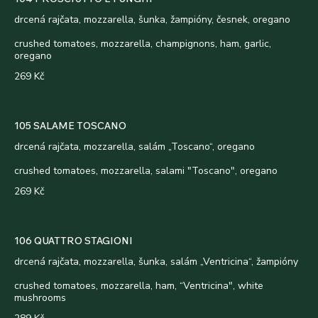
drcená rajčata, mozzarella, šunka, žampióny, česnek, oregano
crushed tomatoes, mozzarella, champignons, ham, garlic,
oregano
269 Kč
105 SALAME TOSCANO
drcená rajčata, mozzarella, salám „Toscano“, oregano
crushed tomatoes, mozzarella, salami "Toscano", oregano
269 Kč
106 QUATTRO STAGIONI
drcená rajčata, mozzarella, šunka, salám „Ventricina“, žampióny
crushed tomatoes, mozzarella, ham, “Ventricina", white
mushrooms