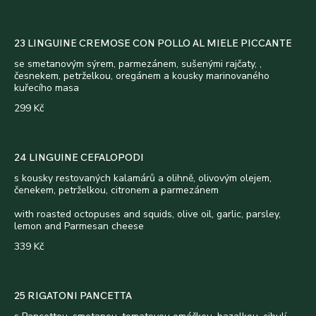
23 LINGUINE CREMOSE CON POLLO AL MIELE PICCANTE
se smetanovým sýrem, parmezánem, sušenými rajčaty, ,
česnekem, petrželkou, oregánem a kousky marinovaného
kuřecího masa
299 Kč
24 LINGUINE CEFALOPODI
s kousky restovaných kalamárů a olihně, olivovým olejem,
čenekem, petrželkou, citronem a parmezánem
with roasted octopuses and squids, olive oil, garlic, parsley,
lemon and Parmesan cheese
339 Kč
25 RIGATONI PANCETTA