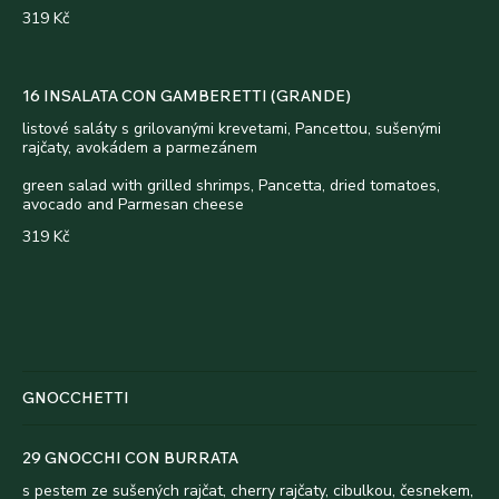
319 Kč
16 INSALATA CON GAMBERETTI (GRANDE)
listové saláty s grilovanými krevetami, Pancettou, sušenými
rajčaty, avokádem a parmezánem
green salad with grilled shrimps, Pancetta, dried tomatoes,
avocado and Parmesan cheese
319 Kč
GNOCCHETTI
29 GNOCCHI CON BURRATA
s pestem ze sušených rajčat, cherry rajčaty, cibulkou, česnekem,