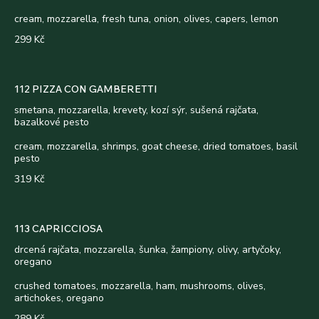
cream, mozzarella, fresh tuna, onion, olives, capers, lemon
299 Kč
112 PIZZA CON GAMBERETTI
smetana, mozzarella, krevety, kozí sýr, sušená rajčata,
bazalkové pesto
cream, mozzarella, shrimps, goat cheese, dried tomatoes, basil
pesto
319 Kč
113 CAPRICCIOSA
drcená rajčata, mozzarella, šunka, žampiony, olivy, artyčoky,
oregano
crushed tomatoes, mozzarella, ham, mushrooms, olives,
artichokes, oregano
289 Kč