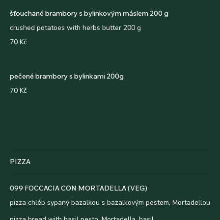
šťouchané brambory s bylinkovým máslem 200 g
crushed potatoes with herbs butter 200 g
70 Kč
pečené brambory s bylinkami 200g
70 Kč
PIZZA
099 FOCCACIA CON MORTADELLA (VEG)
pizza chléb sypaný bazalkou s bazalkovým pestem, Mortadellou
pizza bread with basil pesto, Mortadella, basil