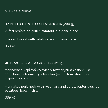
STEAKY A MASA
39 PETTO DI POLLO ALLA GRIGLIA (200 g)
kuřecí prsíčka na grilu s ratatouille a demi glace
chicken breast with ratatouille and demi glace
369 Kč
40 BRACIOLA ALLA GRIGLIA (250 g)
marinovaná vepřová krkovice v rozmarýnu a česneku, se
šťouchanými brambory s bylinkovým máslem, slaninovým
chipsem a chilli
marinated pork neck with rosemary and garlic, butter crushed
potatoes, bacon, chilli
369 Kč