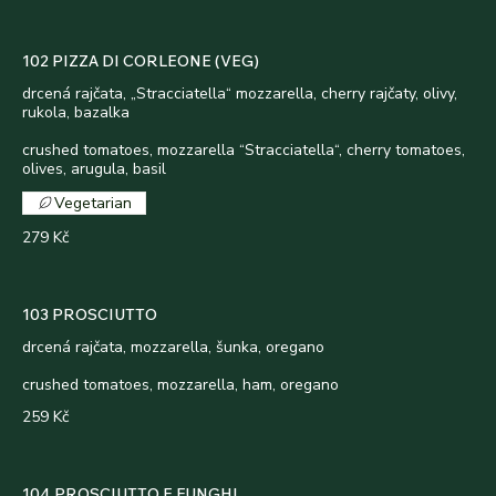
102 PIZZA DI CORLEONE (VEG)
drcená rajčata, „Stracciatella“ mozzarella, cherry rajčaty, olivy,
rukola, bazalka
crushed tomatoes, mozzarella “Stracciatella“, cherry tomatoes,
olives, arugula, basil
Vegetarian
279 Kč
103 PROSCIUTTO
drcená rajčata, mozzarella, šunka, oregano
crushed tomatoes, mozzarella, ham, oregano
259 Kč
104 PROSCIUTTO E FUNGHI