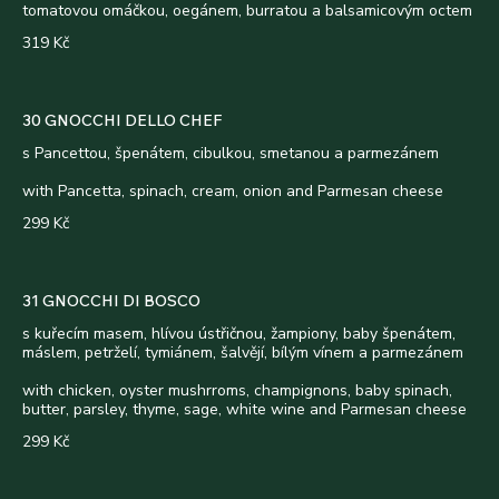
tomatovou omáčkou, oegánem, burratou a balsamicovým octem
319 Kč
30 GNOCCHI DELLO CHEF
s Pancettou, špenátem, cibulkou, smetanou a parmezánem
with Pancetta, spinach, cream, onion and Parmesan cheese
299 Kč
31 GNOCCHI DI BOSCO
s kuřecím masem, hlívou ústřičnou, žampiony, baby špenátem,
máslem, petrželí, tymiánem, šalvějí, bílým vínem a parmezánem
with chicken, oyster mushrroms, champignons, baby spinach,
butter, parsley, thyme, sage, white wine and Parmesan cheese
299 Kč