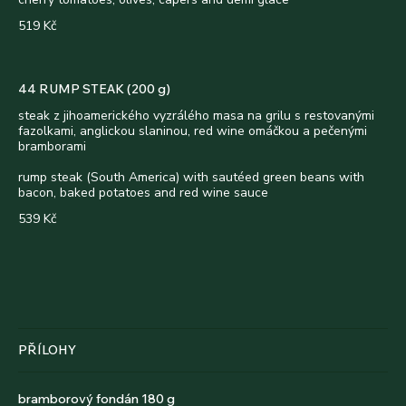
519 Kč
44 RUMP STEAK (200 g)
steak z jihoamerického vyzrálého masa na grilu s restovanými
fazolkami, anglickou slaninou, red wine omáčkou a pečenými
bramborami
rump steak (South America) with sautéed green beans with
bacon, baked potatoes and red wine sauce
539 Kč
PŘÍLOHY
bramborový fondán 180 g