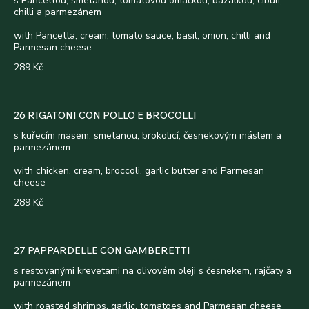
s Pancettou, smetanou, tomatovou omáčkou, bazalkou, cibulí,
chilli a parmezánem
with Pancetta, cream, tomato sauce, basil, onion, chilli and
Parmesan cheese
289 Kč
26 RIGATONI CON POLLO E BROCOLLI
s kuřecím masem, smetanou, brokolicí, česnekovým máslem a
parmezánem
with chicken, cream, broccoli, garlic butter and Parmesan
cheese
289 Kč
27 PAPPARDELLE CON GAMBERETTI
s restovanými krevetami na olivovém oleji s česnekem, rajčaty a
parmezánem
with roasted shrimps, garlic, tomatoes and Parmesan cheese