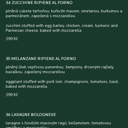
34 ZUCCHINE RIPIENE AL FORNO
plněná cuketa tarhoňou, kuřecím masem, smetanou, kurkumou a
parmezánem, zapečená s mozzarellou
zucchini stuffed with egg barley, chicken, cream, turmeric and
Parmesan cheese, baked with mozzarella
299 Kč
35 MELANZANE RIPIENE AL FORNO
plněný lilek vepřovou panenkou, žampiony, drcenými rajčaty,
bazalkou, zapečený mozzarellou
eggplant stuffed with pork loin, champignons, tomatoes, basil,
baked with mozzarella
299 Kč
36 LASAGNE BOLOGNESE
lasagne s hovězím masovým ragú, bešamelem, tomatovou
omáčkou a mozzarellou