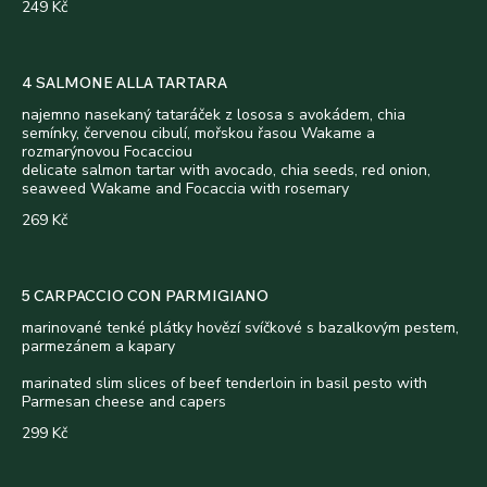
249 Kč
4 SALMONE ALLA TARTARA
najemno nasekaný tataráček z lososa s avokádem, chia
semínky, červenou cibulí, mořskou řasou Wakame a
rozmarýnovou Focacciou
delicate salmon tartar with avocado, chia seeds, red onion,
seaweed Wakame and Focaccia with rosemary
269 Kč
5 CARPACCIO CON PARMIGIANO
marinované tenké plátky hovězí svíčkové s bazalkovým pestem,
parmezánem a kapary
marinated slim slices of beef tenderloin in basil pesto with
Parmesan cheese and capers
299 Kč