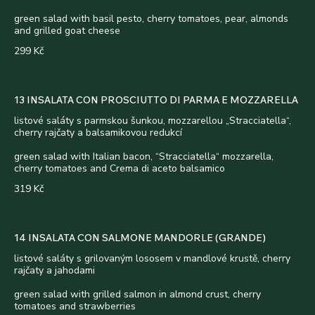
green salad with basil pesto, cherry tomatoes, pear, almonds
and grilled goat cheese
299 Kč
13 INSALATA CON PROSCIUTTO DI PARMA E MOZZARELLA
listové saláty s parmskou šunkou, mozzarellou „Stracciatella“,
cherry rajčaty a balsamikovou redukcí
green salad with Italian bacon, “Stracciatella“ mozzarella,
cherry tomatoes and Crema di aceto balsamico
319 Kč
14 INSALATA CON SALMONE MANDORLE (GRANDE)
listové saláty s grilovaným lososem v mandlové krustě, cherry
rajčaty a jahodami
green salad with grilled salmon in almond crust, cherry
tomatoes and strawberries