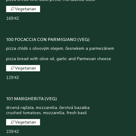
Vegetarian
169 Kč
100 FOCACCIA CON PARMIGIANO (VEG)
pizza chléb s olivovým olejem, česnekem a parmezánem
pizza bread with olive oil, garlic and Parmesan cheese
Vegetarian
129 Kč
101 MARGHERITA (VEG)
drcená rajčata, mozzarella, čerstvá bazalka
crushed tomatoes, mozzarella, fresh basil
Vegetarian
239 Kč