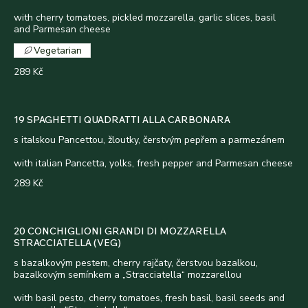
with cherry tomatoes, pickled mozzarella, garlic slices, basil
and Parmesan cheese
Vegetarian
289 Kč
19 SPAGHETTI QUADRATTI ALLA CARBONARA
s italskou Pancettou, žloutky, čerstvým pepřem a parmezánem
with italian Pancetta, yolks, fresh pepper and Parmesan cheese
289 Kč
20 CONCHIGLIONI GRANDI DI MOZZARELLA
STRACCIATELLA (VEG)
s bazalkovým pestem, cherry rajčaty, čerstvou bazalkou,
bazalkovým semínkem a „Stracciatella“ mozzarellou
with basil pesto, cherry tomatoes, fresh basil, basil seeds and