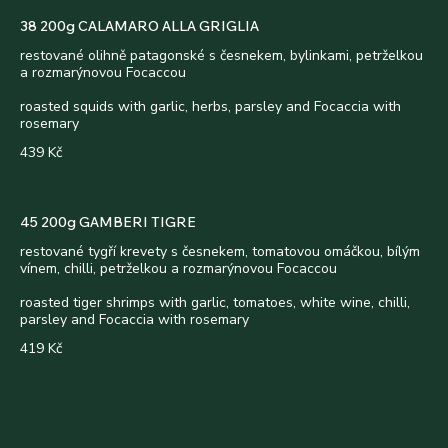
38 200g CALAMARO ALLA GRIGLIA
restované olihně patagonské s česnekem, bylinkami, petrželkou
a rozmarýnovou Focaccou
roasted squids with garlic, herbs, parsley and Focaccia with
rosemary
439 Kč
45 200g GAMBERI TIGRE
restované tygří krevety s česnekem, tomatovou omáčkou, bílým
vínem, chilli, petrželkou a rozmarýnovou Focaccou
roasted tiger shrimps with garlic, tomatoes, white wine, chilli,
parsley and Focaccia with rosemary
419 Kč