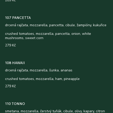
289 Kč
107 PANCETTA
drcená rajčata, mozzarella, pancetta, cibule, žampióny, kukuřice
crushed tomatoes, mozzarella, pancetta, onion, white
mushrooms, sweet corn
279 Kč
108 HAWAII
drcená rajčata, mozzarella, šunka, ananas
crushed tomatoes, mozzarella, ham, pineapple
279 Kč
110 TONNO
smetana, mozzarella, čerstvý tuňák, cibule, olivy, kapary, citron