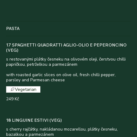
PASTA
17 SPAGHETTI QUADRATTI AGLIO-OLIO E PEPERONCINO
(VEG)
s restovanými plátky česneku na olivovém oleji, čerstvou chilli
papričkou, petrželkou a parmezánem
with roasted garlic slices on olive oil, fresh chilli pepper,
parsley and Parmesan cheese
Vegetarian
249 Kč
18 LINGUINE ESTIVI (VEG)
s cherry rajčátky, nakládanou mozarellou, plátky česneku,
bazalkou a parmezánem