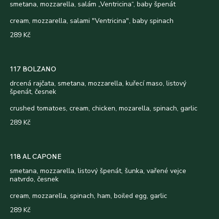
smetana, mozzarella, salám „Ventricina“, baby špenát
cream, mozzarella, salami "Ventricina", baby spinach
289 Kč
117 BOLZANO
drcená rajčata, smetana, mozzarella, kuřecí maso, listový
špenát, česnek
crushed tomatoes, cream, chicken, mozarella, spinach, garlic
289 Kč
118 AL CAPONE
smetana, mozzarella, listový špenát, šunka, vařené vejce
natvrdo, česnek
cream, mozzarella, spinach, ham, boiled egg, garlic
289 Kč