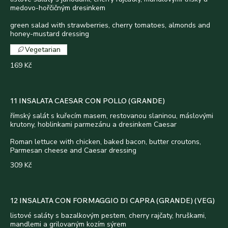
medovo-hořčičným dresinkem
green salad with strawberries, cherry tomatoes, almonds and
honey-mustard dressing
Vegetarian
169 Kč
11 INSALATA CAESAR CON POLLO (GRANDE)
římský salát s kuřecím masem, restovanou slaninou, máslovými
krutony, hoblinkami parmezánu a dresinkem Caesar
Roman lettuce with chicken, baked bacon, butter croutons,
Parmesan cheese and Caesar dressing
309 Kč
12 INSALATA CON FORMAGGIO DI CAPRA (GRANDE) (VEG)
listové saláty s bazalkovým pestem, cherry rajčaty, hruškami,
mandlemi a grilovaným kozím sýrem