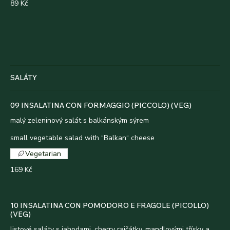
89 Kč
SALÁTY
09 INSALATINA CON FORMAGGIO (PICCOLO) (VEG)
malý zeleninový salát s balkánským sýrem
small vegetable salad with “Balkan“ cheese
Vegetarian
169 Kč
10 INSALATINA CON POMODORO E FRAGOLE (PICOLLO)
(VEG)
listové saláty s jahodami, cherry rajčátky, mandlovými třísky a