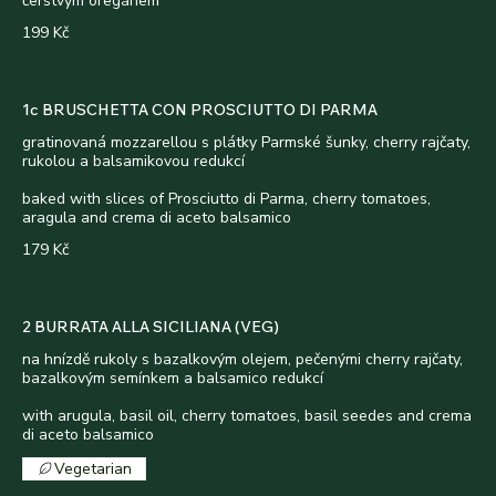
čerstvým oregánem
199 Kč
1c BRUSCHETTA CON PROSCIUTTO DI PARMA
gratinovaná mozzarellou s plátky Parmské šunky, cherry rajčaty,
rukolou a balsamikovou redukcí
baked with slices of Prosciutto di Parma, cherry tomatoes,
aragula and crema di aceto balsamico
179 Kč
2 BURRATA ALLA SICILIANA (VEG)
na hnízdě rukoly s bazalkovým olejem, pečenými cherry rajčaty,
bazalkovým semínkem a balsamico redukcí
with arugula, basil oil, cherry tomatoes, basil seedes and crema
di aceto balsamico
Vegetarian