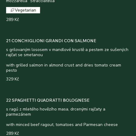
mozzarella “Stracciatella“
Vegetarian
289 Kč
21 CONCHIGLIONI GRANDI CON SALMONE
s grilovaným lososem v mandlové krustě a pestem ze sušených
rajčat se smetanou
with grilled salmon in almond crust and dries tomato cream
pesto
329 Kč
22 SPAGHETTI QUADRATTI BOLOGNESE
s ragú z mletého hovězího masa, drcenými rajčaty a
parmezánem
with minced beef ragout, tomatoes and Parmesan cheese
289 Kč