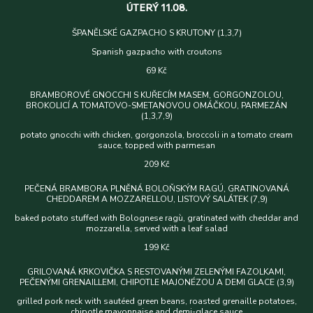
ÚTERÝ 11.08.
ŠPANĚLSKÉ GAZPACHO S KRUTONY (1,3,7)
Spanish gazpacho with croutons
69 Kč
BRAMBOROVÉ GNOCCHI S KUŘECÍM MASEM, GORGONZOLOU,
BROKOLICÍ A TOMATOVO-SMETANOVOU OMÁČKOU, PARMEZÁN
(1,3,7,9)
potato gnocchi with chicken, gorgonzola, broccoli in a tomato cream
sauce, topped with parmesan
209 Kč
PEČENÁ BRAMBORA PLNĚNÁ BOLOŇSKÝM RAGÚ, GRATINOVANÁ
CHEDDAREM A MOZZARELLOU, LISTOVÝ SALÁTEK (7,9)
baked potato stuffed with Bolognese ragù, gratinated with cheddar and
mozzarella, served with a leaf salad
199 Kč
GRILOVANÁ KRKOVIČKA S RESTOVANÝMI ZELENÝMI FAZOLKAMI,
PEČENÝMI GRENAILLEMI, CHIPOTLE MAJONÉZOU A DEMI GLACE (3,9)
grilled pork neck with sautéed green beans, roasted grenaille potatoes,
chipotle mayonnaise and demi-glace sauce