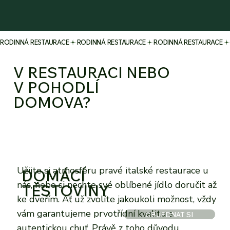
RODINNÁ RESTAURACE
V RESTAURACI NEBO
V POHODLÍ
DOMOVA?
Užijte si atmosféru pravé italské restaurace u
DOMÁCÍ
nás, nebo si nechte své oblíbené jídlo doručit až
TĚSTOVINY
ke dveřím. Ať už zvolíte jakoukoli možnost, vždy
vám garantujeme prvotřídní kvalitu a
OBJEDNAT SI
autentickou chuť. Právě z toho důvodu