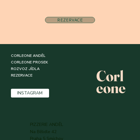
REZERVACE
CORLEONE ANDĚL
CORLEONE PROSEK
ROZVOZ JÍDLA
Corl
REZERVACE
eone
INSTAGRAM
PIZZERIE ANDĚL
Na Bělidle 42
Praha 5 Smíchov