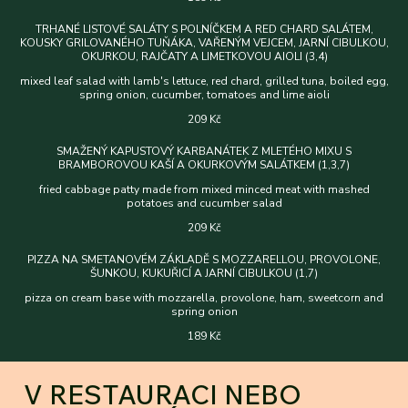
TRHANÉ LISTOVÉ SALÁTY S POLNÍČKEM A RED CHARD SALÁTEM,
KOUSKY GRILOVANÉHO TUŇÁKA, VAŘENÝM VEJCEM, JARNÍ CIBULKOU,
OKURKOU, RAJČATY A LIMETKOVOU AIOLI (3,4)
mixed leaf salad with lamb's lettuce, red chard, grilled tuna, boiled egg,
spring onion, cucumber, tomatoes and lime aioli
209 Kč
SMAŽENÝ KAPUSTOVÝ KARBANÁTEK Z MLETÉHO MIXU S
BRAMBOROVOU KAŠÍ A OKURKOVÝM SALÁTKEM (1,3,7)
fried cabbage patty made from mixed minced meat with mashed
potatoes and cucumber salad
209 Kč
PIZZA NA SMETANOVÉM ZÁKLADĚ S MOZZARELLOU, PROVOLONE,
ŠUNKOU, KUKUŘICÍ A JARNÍ CIBULKOU (1,7)
pizza on cream base with mozzarella, provolone, ham, sweetcorn and
spring onion
189 Kč
V RESTAURACI NEBO