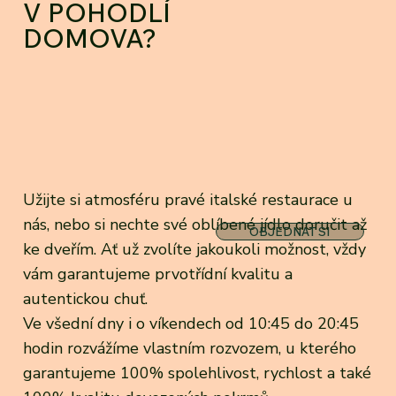
V POHODLÍ
DOMOVA?
Užijte si atmosféru pravé italské restaurace u
nás, nebo si nechte své oblíbené jídlo doručit až
OBJEDNAT SI
ke dveřím. Ať už zvolíte jakoukoli možnost, vždy
vám garantujeme prvotřídní kvalitu a
autentickou chuť.
Ve všední dny i o víkendech od 10:45 do 20:45
hodin rozvážíme vlastním rozvozem, u kterého
garantujeme 100% spolehlivost, rychlost a také