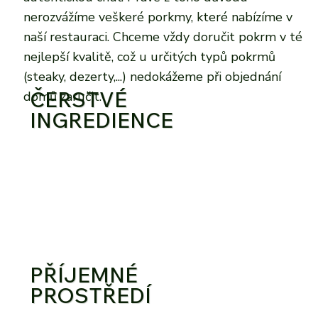
nerozvážíme veškeré porkmy, které nabízíme v
naší restauraci. Chceme vždy doručit pokrm v té
nejlepší kvalitě, což u určitých typů pokrmů
(steaky, dezerty,...) nedokážeme při objednání
ČERSTVÉ
domů zaručit.
INGREDIENCE
PŘÍJEMNÉ
PROSTŘEDÍ