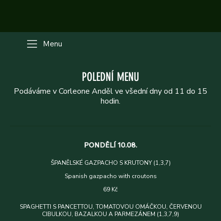
Menu
POLEDNÍ MENU
Podáváme v Corleone Anděl ve všední dny od 11 do 15
hodin.
PONDĚLÍ 10.08.
ŠPANĚLSKÉ GAZPACHO S KRUTONY (1,3,7)
Spanish gazpacho with croutons
69 Kč
SPAGHETTI S PANCETTOU, TOMATOVOU OMÁČKOU, ČERVENOU
CIBULKOU, BAZALKOU A PARMEZÁNEM (1,3,7,9)