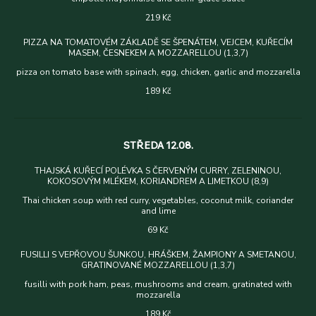
219 Kč
PIZZA NA TOMATOVÉM ZÁKLADĚ SE ŠPENÁTEM, VEJCEM, KUŘECÍM
MASEM, ČESNEKEM A MOZZARELLOU (1,3,7)
pizza on tomato base with spinach, egg, chicken, garlic and mozzarella
189 Kč
STŘEDA 12.08.
THAJSKÁ KUŘECÍ POLÉVKA S ČERVENÝM CURRY, ZELENINOU,
KOKOSOVÝM MLÉKEM, KORIANDREM A LIMETKOU (8,9)
Thai chicken soup with red curry, vegetables, coconut milk, coriander
and lime
69 Kč
FUSILLI S VEPŘOVOU ŠUNKOU, HRÁŠKEM, ŽAMPIONY A SMETANOU,
GRATINOVANÉ MOZZARELLOU (1,3,7)
fusilli with pork ham, peas, mushrooms and cream, gratinated with
mozzarella
189 Kč