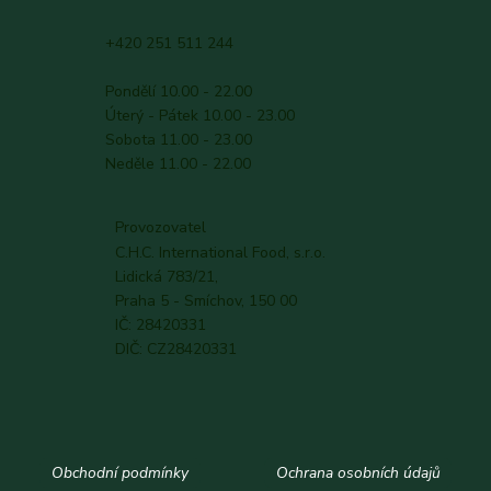
+420 251 511 244
Pondělí 10.00 - 22.00
Úterý - Pátek 10.00 - 23.00
Sobota 11.00 - 23.00
Neděle 11.00 - 22.00
Provozovatel
C.H.C. International Food, s.r.o.
Lidická 783/21,
Praha 5 - Smíchov, 150 00
IČ: 28420331
DIČ: CZ28420331
Obchodní podmínky
Ochrana osobních údajů